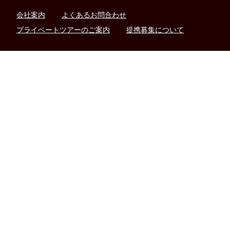
会社案内
よくあるお問合わせ
プライベートツアーのご案内
提携募集について
03-6857-0816
beluxtrip@bud-international.co.jp
東京都港区海岸1-11-1 ニューピア竹芝ノースタワー5階
営業時間（現地時間）：9:00 - 17:00
旅行業登録票
旅行業約款
特定商取引法