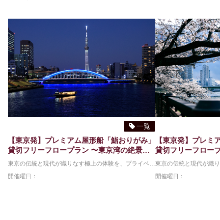
一覧
【東京発】プレミアム屋形船「鮨おりがみ」
【東京発】プレミ
貸切フリーフロープラン 〜東京湾の絶景と
貸切フリーフロープ
美食を独占する特別な船旅〜 ＜ディナーク
美食を独占する特別
東京の伝統と現代が織りなす極上の体験を、プライベート空間で。beluxtripの「鮨おりがみ」貸切プランは、12席限定の屋形船を貸し切り、隅田川や東京湾の絶景を眺めながら、銀座「鮨 むらやま」監修の江戸前鮨を堪能できます。 本プラン限定で、フリーフローと乾杯を彩るシャンパン一杯をご用意。船内は、雪見障子越しに四季折々の東京の景色が広がる洗練された空間です。東京タワー、スカイツリー、レインボーブリッジなど、水上から眺めるランドマークの数々は、忘れられない思い出となるでしょう。 ご家族、ご友人、大切な方との記念日や接待など、特別なシーンを演出したい方へ。美食と絶景を同時に味わう、唯一無二の船旅をぜひ。 本プランは貸切商品となるため、8名まで同一料金でのご予約となります(482,240円)。9名以上でのご予約の際は、お一人様追加代金60,280円が追加となります。
ルーズ、最大人数12名＞
ーズ、最大人数12
開催曜日：
開催曜日：