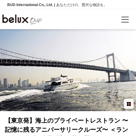
BUD International Co., Ltd.
あなただけの、贅沢な物語を。
言語
日本語
English
繁體中文
简体中文
한국어
【東京発】海上のプライベートレストラン 〜
ご案内
記憶に残るアニバーサリークルーズ〜 ＜ラン
会社案内