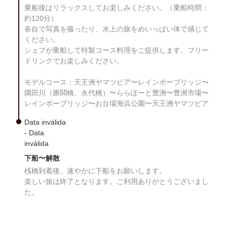
乗船後はリラックスしてお楽しみください。（乗船時間：
約120分）
各自で写真を撮ったり、水上の旅をめいっぱい体で感じて
ください。
シェフが乗船して特製コース料理をご提供します。フリー
ドリンクでお楽しみください。
モデルコース：天王洲ヤマツピア〜レインボーブリッジ〜
隅田川（勝鬨橋、永代橋）〜ららぽーと豊洲〜豊洲市場〜
レインボーブリッジ〜お台場海浜公園〜天王洲ヤマツピア
Data inválida
- Data
inválida
下船〜解散
桟橋到着後、速やかに下船をお願いします。
楽しい旅は終了となります。ご利用ありがとうございまし
た。