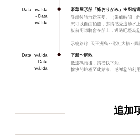
Data inválida
豪華屋形船「鮨おりがみ」主廚精選套
- Data
登船後請放鬆享受。（乘船時間：約
inválida
您可以自由拍照，盡情感受這趟水
板前廚師將會在船上，透過吧檯為
示範路線: 天王洲島～彩虹大橋～
Data inválida
下船〜解散
- Data
抵達碼頭後，請盡快下船。
inválida
愉快的旅程至此結束。感謝您的利
追加