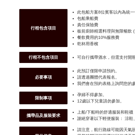
此包船方案8位賓客以內為統一
包船乘船費
責任保險費
行程包含項目
板前廚師精選料理與無限暢飲 
餐飲費用的10%服務費
乾杯用香檳
行程不包含項目
可自行攜帶酒水，但需支付開瓶費
此預訂僅限申請預約。
必要事項
請透過團體代表報名。
我們會在預約表格上詢問您的
孕婦不得參加。
限制事項
12歲以下兒童請勿參加。
上船/下船時的舒適服裝和鞋襪
攜帶品及服裝要求
謝絕穿著以下輕便服裝： 涼鞋
請注意，航行路線可能因天氣