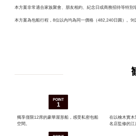
本方案非常適合家族聚會、朋友相約、紀念日或商務招待等特別
本方案為包船行程，8位以內均為同一價格（482,240日圓）。9
POINT
1
獨享僅限12席的豪華屋形船，感受私密包船
在以檜木實木
空間。
名店監修的江