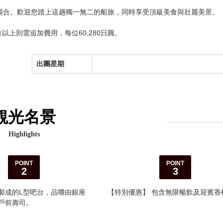
場合。歡迎您踏上這趟獨一無二的船旅，同時享受頂級美食與壯麗美景。
位以上則需追加費用，每位60,280日圓。
出團星期
観光名景
Highlights
POINT
POINT
2
3
製成的L型吧台，品嚐由銀座
【特別優惠】 包含無限暢飲及迎賓香
戶前壽司。