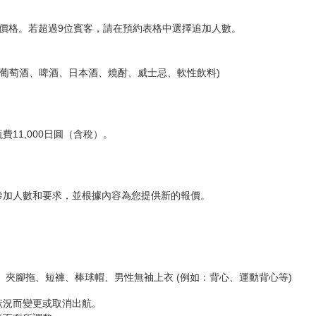
價格。若超過9位賓客，請在預約表格中選擇追加人數。
(葡萄酒、啤酒、日本酒、燒酎、威士忌、軟性飲料)
11,000日圓（含稅）。
參加人數和要求，並根據內容為您提供新的報價。
、夾腳拖、短褲、棒球帽、男性無袖上衣 (例如：背心、運動背心等)
狀況而變更或取消出航。