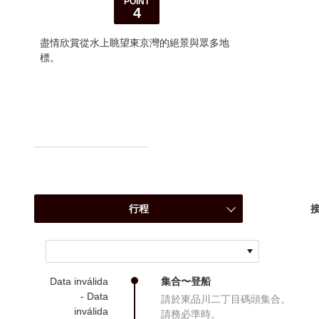
POINT
4
盡情欣賞從水上眺望東京灣的絕景與眾多地
標。
行程
接
Data inválida
集合〜登船
- Data
請於東品川二丁目碼頭集合。
inválida
請務必準時。